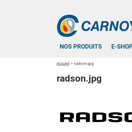
Aller au contenu principal
NOS PRODUITS
E-SHO
Accueil
> radson.jpg
Vous êtes ici
radson.jpg