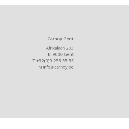
Carnoy Gent
Afrikalaan 203
B-9000 Gent
T +32(0)9 255 55 55
M
info@carnoy.be