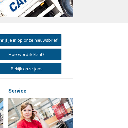
hrijf je in op onze nieuwsbrief
Hoe word ik klant?
Bekijk onze jobs
Service