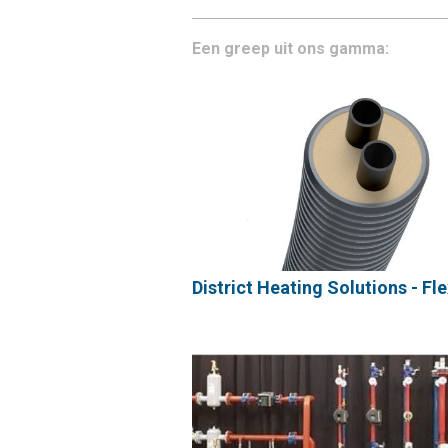
Een greep uit ons gamma:
District Heating Solutions - Fl