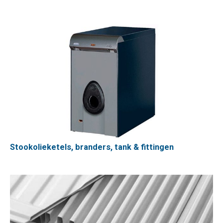
Stookolieketels, branders, tank & fittingen