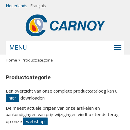
Overslaan en naar de inhoud gaan
Nederlands
Français
MENU
Home
> Productcategorie
U bent hier
Productcategorie
Een overzicht van onze complete productcataloog kan u
hier
downloaden.
De meest actuele prijzen van onze artikelen en
aankondigingen van prijswijzigingen vindt u steeds terug
op onze
webshop
.