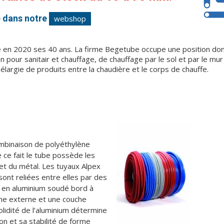
 dans notre
webshop
e en 2020 ses 40 ans. La firme Begetube occupe une position d
on pour sanitair et chauffage, de chauffage par le sol et par le mur 
largie de produits entre la chaudière et le corps de chauffe.
mbinaison de polyéthylène
e ce fait le tube possède les
et du métal. Les tuyaux Alpex
ont reliées entre elles par des
l en aluminium soudé bord à
che externe et une couche
olidité de l’aluminium détermine
on et sa stabilité de forme