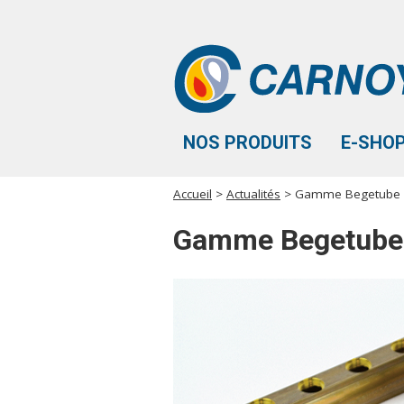
Aller au contenu principal
NOS PRODUITS
E-SHO
Accueil
>
Actualités
> Gamme Begetube
Vous êtes ici
Gamme Begetube