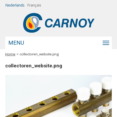
Overslaan en naar de inhoud gaan
Nederlands
Français
MENU
Home
> collectoren_website.png
U bent hier
collectoren_website.png