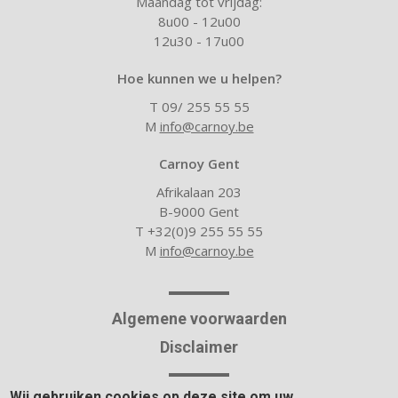
Maandag tot vrijdag:
8u00 - 12u00
12u30 - 17u00
Hoe kunnen we u helpen?
T 09/ 255 55 55
M
info@carnoy.be
Carnoy Gent
Afrikalaan 203
B-9000 Gent
T +32(0)9 255 55 55
M
info@carnoy.be
Algemene voorwaarden
Disclaimer
Wij gebruiken cookies op deze site om uw