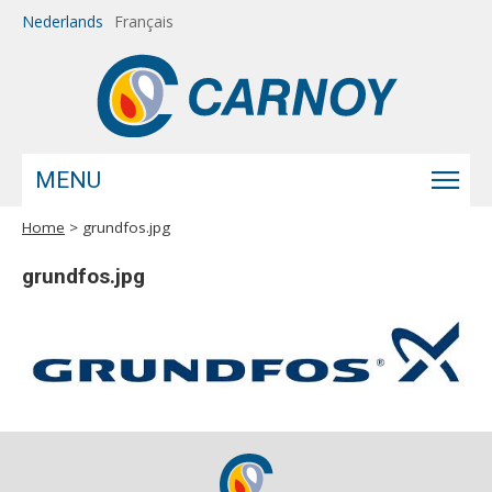
Overslaan en naar de inhoud gaan
Nederlands
Français
MENU
Home
> grundfos.jpg
U bent hier
grundfos.jpg