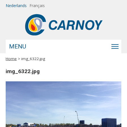
Overslaan en naar de inhoud gaan
Nederlands
Français
MENU
Home
> img_6322.jpg
U bent hier
img_6322.jpg