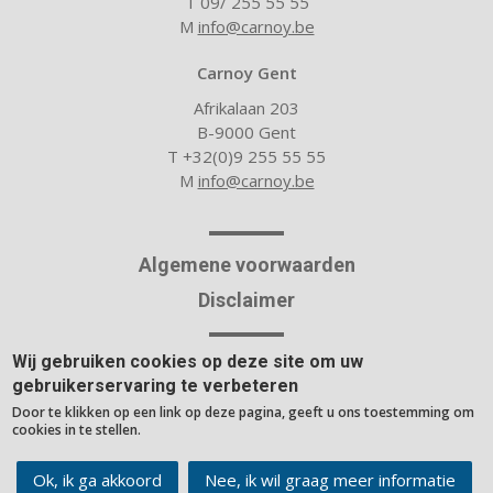
T 09/ 255 55 55
M
info@carnoy.be
Carnoy Gent
Afrikalaan 203
B-9000 Gent
T +32(0)9 255 55 55
M
info@carnoy.be
Algemene voorwaarden
Disclaimer
Wij gebruiken cookies op deze site om uw
Over Carnoy
gebruikerservaring te verbeteren
Nieuwsblog
Door te klikken op een link op deze pagina, geeft u ons toestemming om
Rekentools
cookies in te stellen.
Ok, ik ga akkoord
Website built with the
Nee, ik wil graag meer informatie
rocket site platform