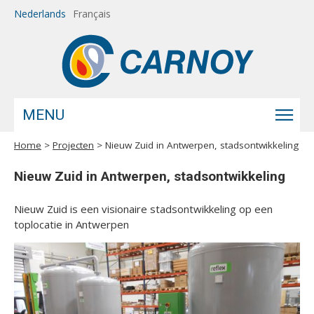
Overslaan en naar de inhoud gaan
Nederlands
Français
MENU
Home
>
Projecten
> Nieuw Zuid in Antwerpen, stadsontwikkeling
U bent hier
Nieuw Zuid in Antwerpen, stadsontwikkeling
Nieuw Zuid is een visionaire stadsontwikkeling op een
toplocatie in Antwerpen