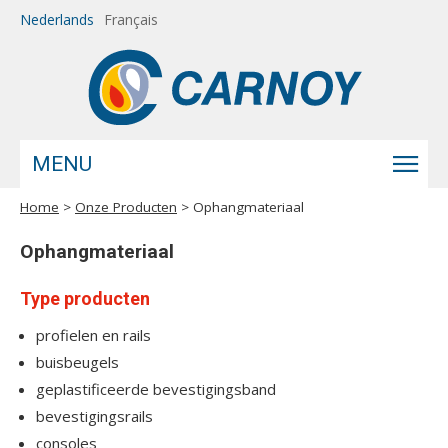
Overslaan en naar de inhoud gaan
Nederlands
Français
MENU
Home
>
Onze Producten
> Ophangmateriaal
U bent hier
Ophangmateriaal
Type producten
profielen en rails
buisbeugels
geplastificeerde bevestigingsband
bevestigingsrails
consoles