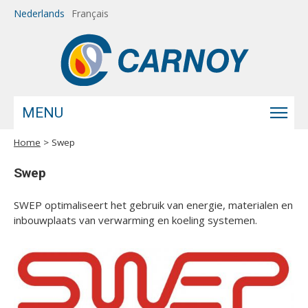
Overslaan en naar de inhoud gaan
Nederlands
Français
MENU
Home
> Swep
U bent hier
Swep
SWEP optimaliseert het gebruik van energie, materialen en
inbouwplaats van verwarming en koeling systemen.