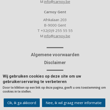
M
info@carnoy.be
Carnoy Gent
Afrikalaan 203
B-9000 Gent
T +32(0)9 255 55 55
M
info@carnoy.be
Algemene voorwaarden
Disclaimer
Wij gebruiken cookies op deze site om uw
Over Carnoy
gebruikerservaring te verbeteren
Nieuwsblog
Door te klikken op een link op deze pagina, geeft u ons toestemming om
Rekentools
cookies in te stellen.
Website built with the
rocket site platform
Ok, ik ga akkoord
Nee, ik wil graag meer informatie