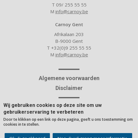
T 09/ 255 55 55
M
info@carnoy.be
Carnoy Gent
Afrikalaan 203
B-9000 Gent
T +32(0)9 255 55 55
M
info@carnoy.be
Algemene voorwaarden
Disclaimer
Wij gebruiken cookies op deze site om uw
Over Carnoy
gebruikerservaring te verbeteren
Nieuwsblog
Door te klikken op een link op deze pagina, geeft u ons toestemming om
Rekentools
cookies in te stellen.
Website built with the
rocket site platform