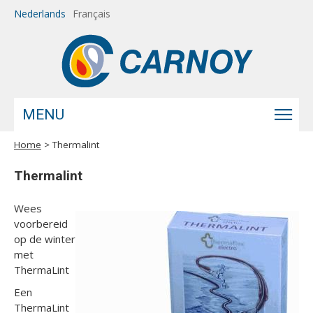
Overslaan en naar de inhoud gaan
Nederlands
Français
MENU
Home
> Thermalint
U bent hier
Thermalint
Wees
voorbereid
op de winter
met
ThermaLint
Een
ThermaLint