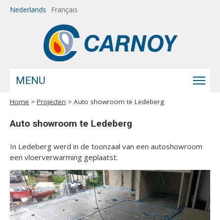
Overslaan en naar de inhoud gaan
Nederlands
Français
MENU
Home
>
Projecten
> Auto showroom te Ledeberg
U bent hier
Auto showroom te Ledeberg
In Ledeberg werd in de toonzaal van een autoshowroom
een vloerverwarming geplaatst.