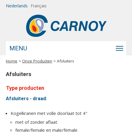
Overslaan en naar de inhoud gaan
Nederlands
Français
MENU
Home
>
Onze Producten
> Afsluiters
U bent hier
Afsluiters
Type producten
Afsluiters - draad:
Kogelkranen met volle doorlaat tot 4"
met of zonder aflaat
female/female en male/female