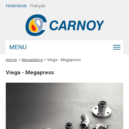
Overslaan en naar de inhoud gaan
Nederlands
Français
MENU
Home
>
Nieuwsblog
> Viega - Megapress
U bent hier
Viega - Megapress