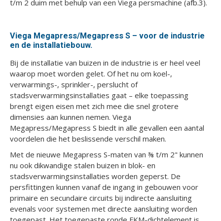
t/m 2 duim met behulp van een Viega persmachine (afb.3).
Viega Megapress/Megapress S – voor de industrie
en de installatiebouw.
Bij de installatie van buizen in de industrie is er heel veel
waarop moet worden gelet. Of het nu om koel-,
verwarmings-, sprinkler-, perslucht of
stadsverwarmingsinstallaties gaat – elke toepassing
brengt eigen eisen met zich mee die snel grotere
dimensies aan kunnen nemen. Viega
Megapress/Megapress S biedt in alle gevallen een aantal
voordelen die het beslissende verschil maken.
Met de nieuwe Megapress S-maten van ⅜ t/m 2" kunnen
nu ook dikwandige stalen buizen in blok- en
stadsverwarmingsinstallaties worden geperst. De
persfittingen kunnen vanaf de ingang in gebouwen voor
primaire en secundaire circuits bij indirecte aansluiting
evenals voor systemen met directe aansluiting worden
toegepast. Het toegepaste ronde FKM-dichtelement is